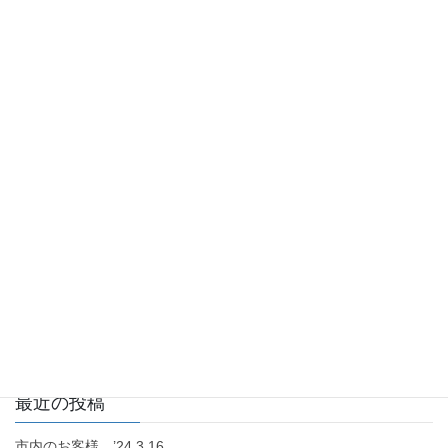
アドレス、サイトを保存する。
お客様の感想＋当店の感想
前の記事
お急ぎのお客様に対応’21.11.7
2021年11月7日
お客様の感想＋当店の感想
次の記事
こども園の発表会を撮
影’21.12.15
2022年1月1日
最近の投稿
市内のお客様 ’24.3.16