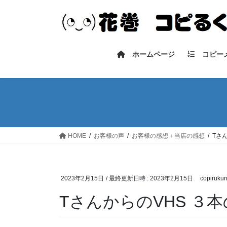
コ
ナ
ン
ビ
テ
ゲ
ン
ー
ツ
シ
ホームページ
コピー
へ
ョ
ス
ン
キ
に
ッ
移
プ
動
HOME
お客様の声
お客様の感想＋当店の感想
Tさん
2023年2月15日
/ 最終更新日時 :
2023年2月15日
copiruku
TさんからのVHS ３本の